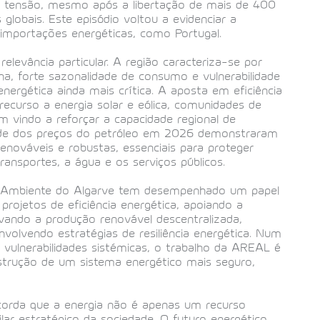
 tensão, mesmo após a libertação de mais de 400
 globais. Este episódio voltou a evidenciar a
 importações energéticas, como Portugal.
levância particular. A região caracteriza-se por
a, forte sazonalidade de consumo e vulnerabilidade
 energética ainda mais crítica. A aposta em eficiência
recurso a energia solar e eólica, comunidades de
em vindo a reforçar a capacidade regional de
dade dos preços do petróleo em 2026 demonstraram
renováveis e robustas, essenciais para proteger
ansportes, a água e os serviços públicos.
e Ambiente do Algarve tem desempenhado um papel
rojetos de eficiência energética, apoiando a
ivando a produção renovável descentralizada,
volvendo estratégias de resiliência energética. Num
vulnerabilidades sistémicas, o trabalho da AREAL é
strução de um sistema energético mais seguro,
ecorda que a energia não é apenas um recurso
lar estratégico da sociedade. O futuro energético