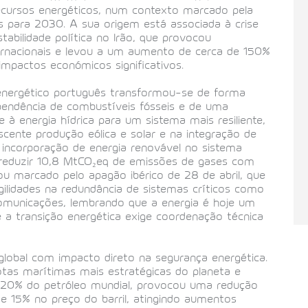
recursos energéticos, num contexto marcado pela
as para 2030. A sua origem está associada à crise
tabilidade política no Irão, que provocou
ernacionais e levou a um aumento de cerca de 150%
impactos económicos significativos.
energético português transformou-se de forma
ependência de combustíveis fósseis e de uma
 à energia hídrica para um sistema mais resiliente,
escente produção eólica e solar e na integração de
a incorporação de energia renovável no sistema
do reduzir 10,8 MtCO₂eq de emissões de gases com
ou marcado pelo apagão ibérico de 28 de abril, que
ilidades na redundância de sistemas críticos como
 comunicações, lembrando que a energia é hoje um
ue a transição energética exige coordenação técnica
lobal com impacto direto na segurança energética.
tas marítimas mais estratégicas do planeta e
 20% do petróleo mundial, provocou uma redução
e 15% no preço do barril, atingindo aumentos