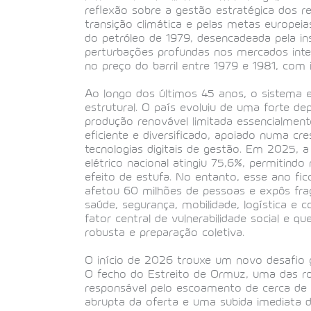
reflexão sobre a gestão estratégica dos 
transição climática e pelas metas europei
do petróleo de 1979, desencadeada pela ins
perturbações profundas nos mercados int
no preço do barril entre 1979 e 1981, com 
Ao longo dos últimos 45 anos, o sistema 
estrutural. O país evoluiu de uma forte d
produção renovável limitada essencialmente
eficiente e diversificado, apoiado numa cr
tecnologias digitais de gestão. Em 2025, 
elétrico nacional atingiu 75,6%, permitin
efeito de estufa. No entanto, esse ano fic
afetou 60 milhões de pessoas e expôs frag
saúde, segurança, mobilidade, logística e
fator central de vulnerabilidade social e q
robusta e preparação coletiva.
O início de 2026 trouxe um novo desafio g
O fecho do Estreito de Ormuz, uma das ro
responsável pelo escoamento de cerca de
abrupta da oferta e uma subida imediata d