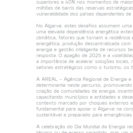
superiores a 40% nos momentos de maior
milhões de barris das reservas estratégicas
vulnerabilidade dos países dependentes de
No Algarve, estes desafios assumem uma re
uma elevada dependência energética extern
climática, fatores que tornam a resiliência
energética, produção descentralizada com 
energia e gestão inteligente de recursos t
resposta. O apagão de 2025 e a volatili
a importância de acelerar soluções locais, 
setores estratégicos como o turismo, os tr
A AREAL – Agência Regional de Energia 
determinante neste percurso, promovendo p
criação de comunidades de energia, incent
capacitando municípios e entidades e desen
contexto marcado por choques externos e 
fundamental para apoiar o Algarve na con
sustentável e preparado para emergências.
A celebração do Dia Mundial da Energia r
técnico ou de acesso garantido, mas um pi